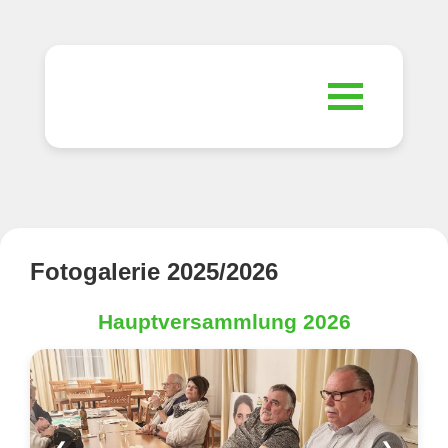
Home
Unsere Sektion
Partei
Veranstaltungen
Wahlen/Abstimmungen
Fotogalerie 2025/2026
Kontakt
Fotogalerie
Statuten
Hauptversammlung 2026
Mitmachen