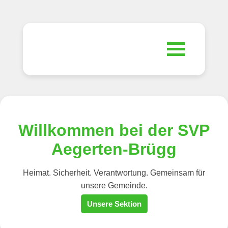
Home
Unsere Sektion
Partei
Veranstaltungen
Willkommen bei der SVP
Wahlen/Abstimmungen
Kontakt
Aegerten-Brügg
Fotogalerie
Statuten
Heimat. Sicherheit. Verantwortung. Gemeinsam für
Mitmachen
unsere Gemeinde.
Unsere Sektion